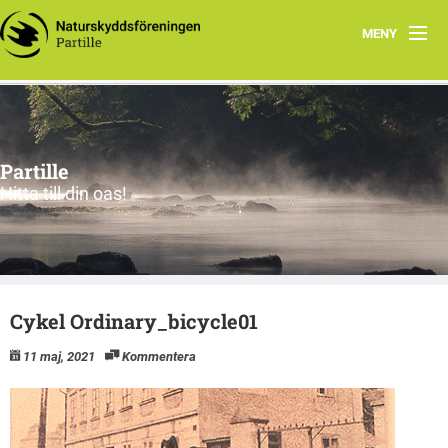
MENY
Välkommen till naturrika Partille!
Vårt arbete
Partille
Programbladet Nattskärran
Hitta till din oas!
Naturguide
Styrelse
Cykel Ordinary_bicycle01
Engagera dig!
11 maj, 2021
Kommentera
Starta fältbiologklubb!