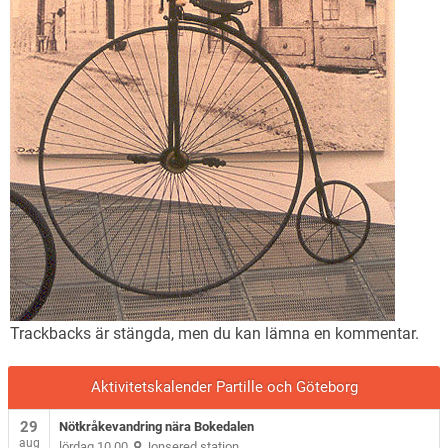
Trackbacks är stängda, men du kan lämna en
kommentar
.
Aktivitetskalender Partille och Göteborg
29
Nötkråkevandring nära Bokedalen
aug
lördag 10.00
Jonsered station