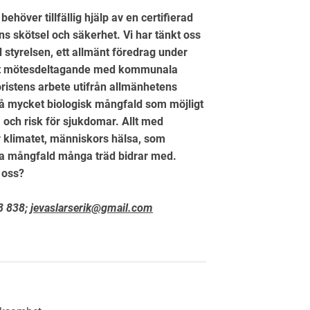
ehöver tillfällig hjälp av en certifierad
s skötsel och säkerhet. Vi har tänkt oss
d styrelsen, ett allmänt föredrag under
 ett mötesdeltagande med kommunala
ristens arbete utifrån allmänhetens
så mycket biologisk mångfald som möjligt
och risk för sjukdomar. Allt med
r klimatet, människors hälsa, som
ra mångfald många träd bidrar med.
 oss?
38 838;
jevaslarserik@gmail.com