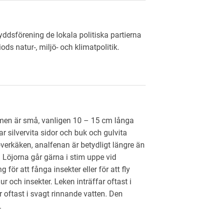
yddsförening de lokala politiska partierna
ds natur-, miljö- och klimatpolitik.
 men är små, vanligen 10 – 15 cm långa
r silvervita sidor och buk och gulvita
överkäken, analfenan är betydligt längre än
. Löjorna går gärna i stim uppe vid
för att fånga insekter eller för att fly
ur och insekter. Leken inträffar oftast i
r oftast i svagt rinnande vatten. Den
.