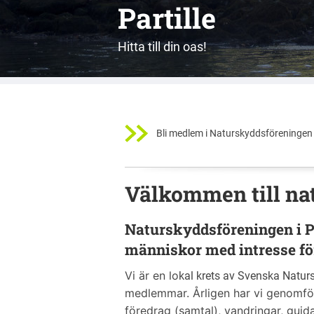
Partille
Hitta till din oas!
Bli medlem i Naturskyddsföreningen 
Välkommen till nat
Naturskyddsföreningen i Pa
människor
med intresse fö
Vi är en lo
kal krets av Svenska Natur
me
dlemmar. Årligen har vi
genomför
föredrag (samtal), vandringar, guidad