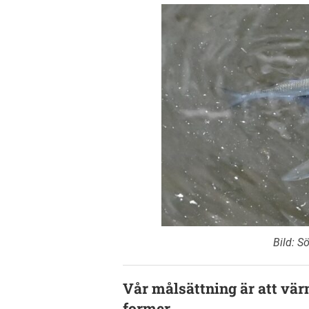
Bild: S
Vår målsättning är att värn
former.