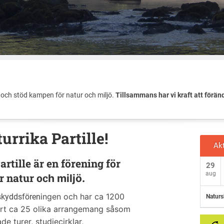
och stöd kampen för natur och miljö.
Tillsammans har vi kraft att förän
urrika Partille!
Akt
rtille är en förening för
29
aug
r natur oc
h miljö.
ingen och har ca 1200
skyddsfören
Naturs
t ca 25 olika arrangemang såsom
e turer, studiecirklar,