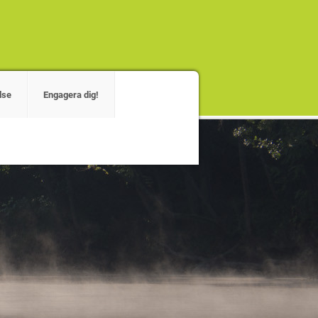
lse
Engagera dig!