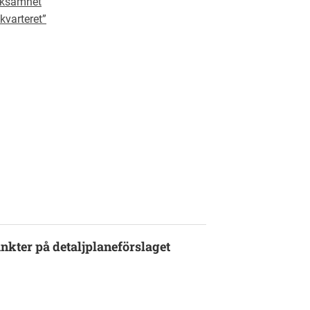
rksamhet
kvarteret”
kter på detaljplaneförslaget