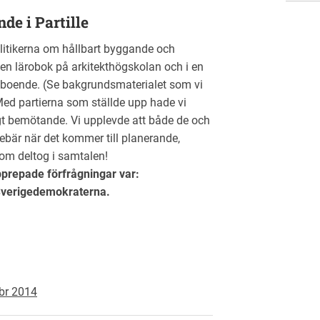
de i Partille
litikerna om hållbart byggande och
 en lärobok på arkitekthögskolan och i en
boende. (Se bakgrundsmaterialet som vi
 Med partierna som ställde upp hade vi
gt bemötande. Vi upplevde att både de och
ebär när det kommer till planerande,
om deltog i samtalen!
pprepade förfrågningar var:
Sverigedemokraterna.
ebr 2014