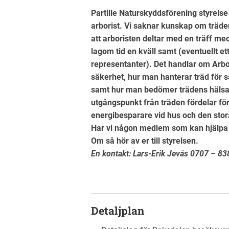
Partille Naturskyddsförening styrelse b
arborist. Vi saknar kunskap om träden
att arboristen deltar med en träff me
lagom tid en kväll samt (eventuellt
representanter). Det handlar om Arbo
säkerhet, hur man hanterar träd för 
samt hur man bedömer trädens hälsa 
utgångspunkt från träden fördelar fö
energibesparare vid hus och den sto
Har vi någon medlem som kan hjälpa
Om så hör av er till styrelsen.
En kontakt: Lars-Erik Jevås 0707 – 8
Detaljplan