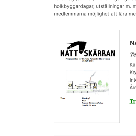
holkbyggardagar, utställningar m. 
medlemmarna möjlighet att lära mer
N
Te
Kä
Kr
Int
År
Tr