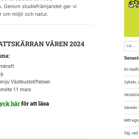
m. Genom studiefrämjandet ger vi
 om miljö och natur.
ATTSKÄRRAN VÅREN 2024
ma:
Senast
rnkraft
En trädf
yp
ervju Västkuststiftelsen
Cykeln, 
smöte 11 mars
INVASIV
yck här
för att läsa
Säveån –
Mitt egn
Säj, vad 