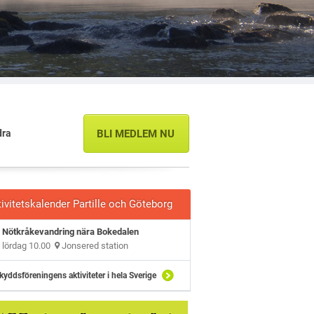
dra
BLI MEDLEM NU
ivitetskalender Partille och Göteborg
Nötkråkevandring nära Bokedalen
lördag 10.00
Jonsered station
kyddsföreningens aktiviteter i hela Sverige